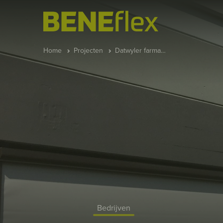
Home
Projecten
Datwyler farma…
Bedrijven