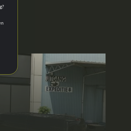
ng?
en