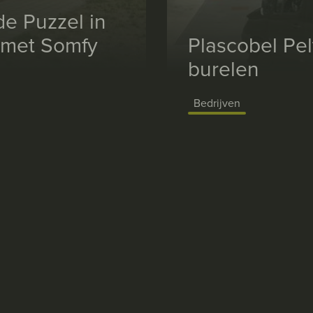
de Puzzel in
s met Somfy
Plascobel Pel
burelen
Bedrijven