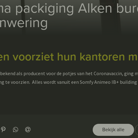
ma packiging Alken bur
onwering
ken voorziet hun kantoren 
bekend als producent voor de potjes van het Coronavaccin, ging m
 te voorzien. Alles wordt vanuit een Somfy Animeo IB+ building
ter
 LinkedIn
op Pinterest
op WhatsApp
via e-mail
Bekijk alle