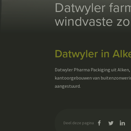
Datwyler far
windvaste z
Datwyler in Al
Datwyler Pharma Packiging uit Alken, 
kantoorgebouwen van buitenzonwering
aangestuurd.
op Facebook
op Twit
op
Deel deze pagina