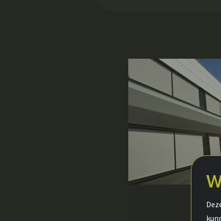
W
Deze
kunn