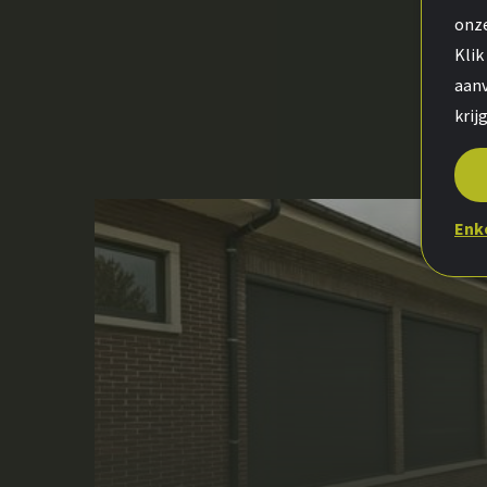
onze
Klik
aanv
krijg
Enk