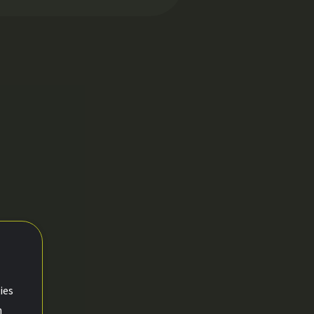
ies
n