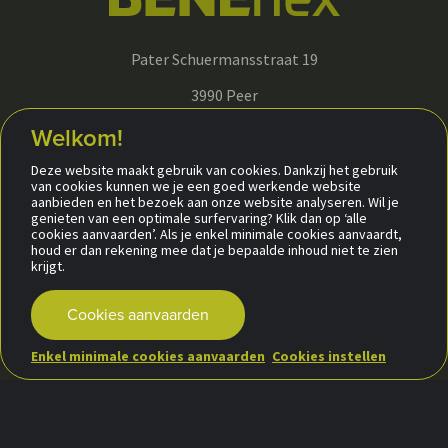
Pater Schuermansstraat 19
3990 Peer
+32 (0)495 17 61 94
Welkom!
info@beneflex.be
Deze website maakt gebruik van cookies. Dankzij het gebruik
van cookies kunnen we je een goed werkende website
aanbieden en het bezoek aan onze website analyseren. Wil je
genieten van een optimale surfervaring? Klik dan op ‘alle
cookies aanvaarden’. Als je enkel minimale cookies aanvaardt,
Raamdecoratie, gordijnen & overgordijnen
houd er dan rekening mee dat je bepaalde inhoud niet te zien
krijgt.
Buitenzonnewering
Rolluiken en poorten
Cookies aanvaarden
Reclame en visuele communicatie
Enkel minimale cookies aanvaarden
Cookies instellen
Outdoor living
Glasfolies
Vliegenramen & -deuren