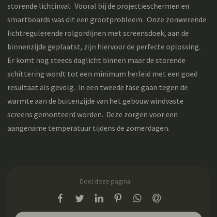
storende lichtinval. Vooral bij de projectieschermen en
smartboards was dit een grootprobleem. Onze zonwerende
lichtregulerende rolgordijnen met screensdoek, aan de
binnenzijde geplaatst, zijn hiervoor de perfecte oplossing.
Er komt nog steeds daglicht binnen maar de storende
schittering wordt tot een minimum herleid met een goed
resultaat als gevolg. In een tweede fase gaan tegen de
warmte aan de buitenzijde van het gebouw windvaste
screens gemonteerd worden. Deze zorgen voor een
aangename temperatuur tijdens de zomerdagen.
Deel deze pagina
op Facebook
op Twitter
op LinkedIn
op Pinterest
op WhatsApp
via e-mail